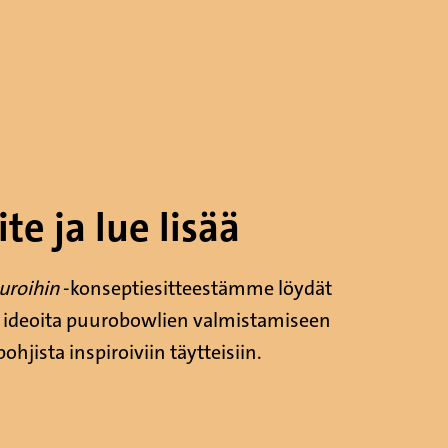
te ja lue lisää
uuroihin
-konseptiesitteestämme löydät
a ideoita puurobowlien valmistamiseen
ohjista inspiroiviin täytteisiin.