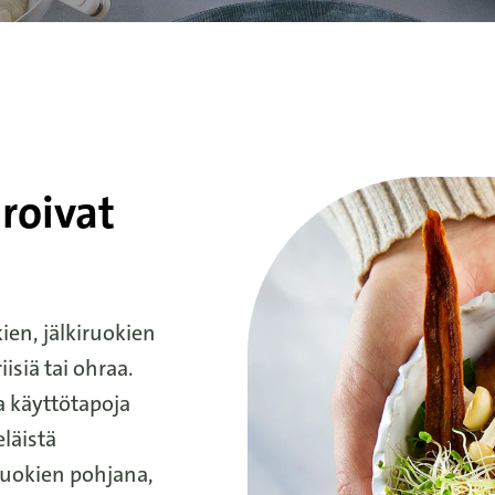
iroivat
ien, jälkiruokien
isiä tai ohraa.
a käyttötapoja
eläistä
ruokien pohjana,