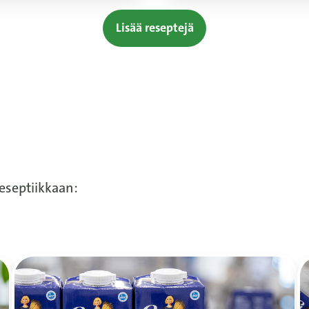
Lisää reseptejä
reseptiikkaan: