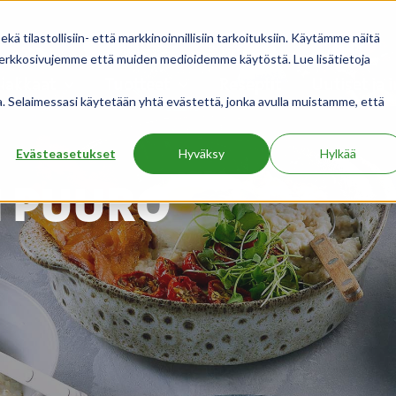
 tilastollisiin- että markkinoinnillisiin tarkoituksiin. Käytämme näitä
 verkkosivujemme että muiden medioidemme käytöstä. Lue lisätietoja
iakkaat
Tuotteet
Reseptit
Uutiset ja 
ua. Selaimessasi käytetään yhtä evästettä, jonka avulla muistamme, että
Evästeasetukset
Hyväksy
Hylkää
 PUURO