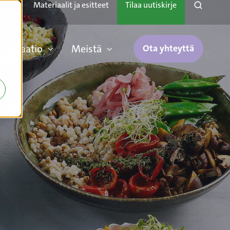
Materiaalit ja esitteet
Tilaa uutiskirje
inspiraatio
Meistä
Ota yhteyttä