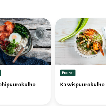
ipuurokulho
Kasvispuurokulho
Puurot
Kasvispuurokulho
lohipuurokulho