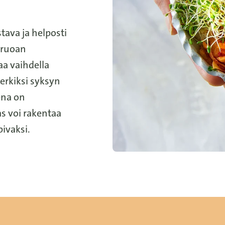
tava ja helposti
oruoan
a vaihdella
erkiksi syksyn
ena on
as voi rakentaa
ivaksi.