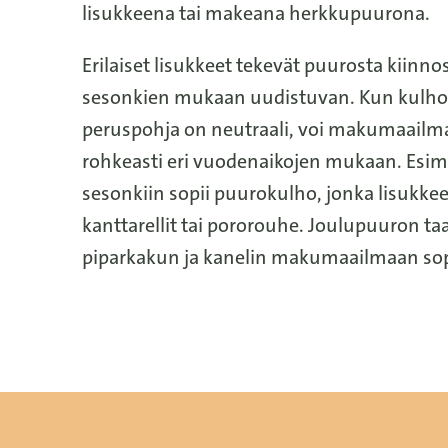
lisukkeena tai makeana herkkupuurona.
Erilaiset lisukkeet tekevät puurosta kiinnos
sesonkien mukaan uudistuvan. Kun kulh
peruspohja on neutraali, voi makumaailma
rohkeasti eri vuodenaikojen mukaan. Esim
sesonkiin sopii puurokulho, jonka lisukke
kanttarellit tai pororouhe. Joulupuuron ta
piparkakun ja kanelin makumaailmaan sop