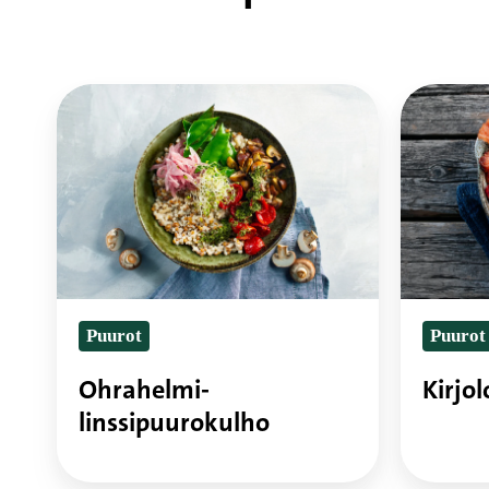
Ohrahelmi-
Kirjoloh
linssipuurokulho
Puurot
Puurot
Ohrahelmi-
Kirjo
linssipuurokulho