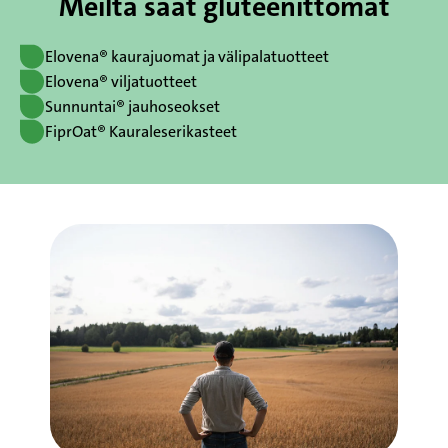
Meiltä saat gluteenittomat
Elovena® kaurajuomat ja välipalatuotteet
Elovena® viljatuotteet
Sunnuntai® jauhoseokset
FiprOat® Kauraleserikasteet