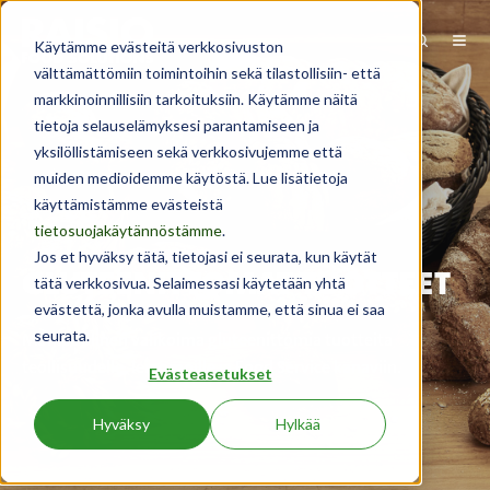
Käytämme evästeitä verkkosivuston
välttämättömiin toimintoihin sekä tilastollisiin- että
markkinoinnillisiin tarkoituksiin. Käytämme näitä
tietoja selauselämyksesi parantamiseen ja
yksilöllistämiseen sekä verkkosivujemme että
muiden medioidemme käytöstä. Lue lisätietoja
käyttämistämme evästeistä
tietosuojakäytännöstämme
.
Jos et hyväksy tätä, tietojasi ei seurata, kun käytät
GLUTEENITTOMAT TUOTTEET
tätä verkkosivua. Selaimessasi käytetään yhtä
evästettä, jonka avulla muistamme, että sinua ei saa
seurata.
Monipuolinen valikoima gluteenittomia tuotteita
teollisuudelle, leipomoille ja Food Service kanaviin.
Evästeasetukset
Hyväksy
Hylkää