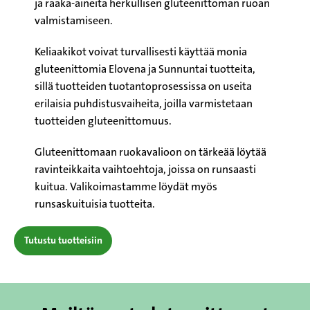
ja raaka-aineita herkullisen gluteenittoman ruoan
valmistamiseen.
Keliaakikot voivat turvallisesti käyttää monia
gluteenittomia Elovena ja Sunnuntai tuotteita,
sillä tuotteiden tuotantoprosessissa on useita
erilaisia puhdistusvaiheita, joilla varmistetaan
tuotteiden gluteenittomuus.
Gluteenittomaan ruokavalioon on tärkeää löytää
ravinteikkaita vaihtoehtoja, joissa on runsaasti
kuitua.
Valikoimastamme löydät myös
runsaskuituisia tuotteita.
Tutustu tuotteisiin