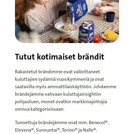
Tutut kotimaiset brändit
Rakastetut brändimme ovat valloittaneet
kuluttajien sydämiä vuosikymmeniä ja ovat
saatavilla myös ammattilaiskäyttöön. Johdamme
brändejämme vahvaan kuluttajainsightiin
pohjautuen, monet ovatkin markkinajohtajia
omissa kategorioissaan.
Tunnettuja brändejämme ovat mm. Benecol®,
Elovena®, Sunnuntai®, Torino® ja Nalle®.