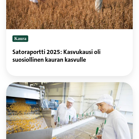
kauran
kasvulle
Kaura
Satoraportti 2025: Kasvukausi oli
suosiollinen kauran kasvulle
Laadukkaat
Torino-
pastat
vastaavat
ammattikeittiöiden
tarpeisiin