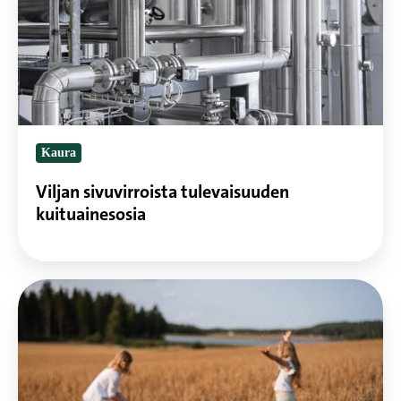
kuituainesosia
Kaura
Viljan sivuvirroista tulevaisuuden
kuituainesosia
Satoraportti
2025:
Kasvukausi
oli
suosiollinen