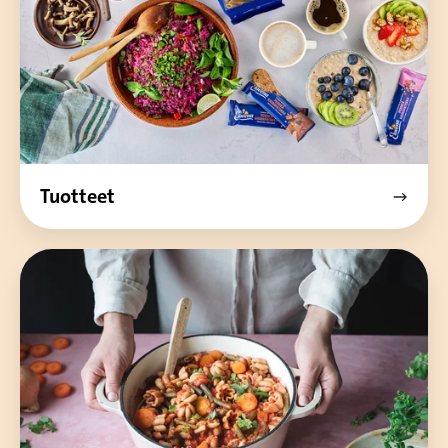
Tuotteet
Horeca
ja
Food
Service