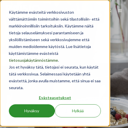
Käytämme evästeitä verkkosivuston
välttämättömiin toimintoihin sekä tilastollisiin- että
markkinoinnillisiin tarkoituksiin. Käytämme näitä
tietoja selauselämyksesi parantamiseen ja
yksilöllistämiseen sekä verkkosivujemme että
muiden medioidemme käytöstä. Lue lisätietoja
käyttämistämme evästeistä
tietosuojakäytännöstämme
.
Jos et hyväksy tätä, tietojasi ei seurata, kun käytät
tätä verkkosivua. Selaimessasi käytetään yhtä
evästettä, jonka avulla muistamme, että sinua ei saa
seurata.
Evästeasetukset
VALINTASI HYVÄÄN
Hyväksy
Hylkää
Kotimainen kumppanisi kasvipohjaisista raaka-aineista