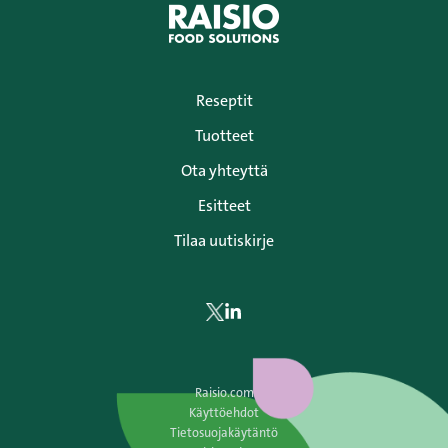
Reseptit
Tuotteet
Ota yhteyttä
Esitteet
Tilaa uutiskirje
Siirry
Siirry
Twitteriin
LinkedIniin
Raisio.com
Käyttöehdot
Tietosuojakäytäntö