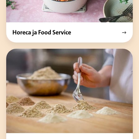
Horeca ja Food Service
Leipomot
ja
teollisuus