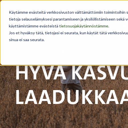
Käytämme evästeitä verkkosivuston välttämättömiin toimintoihin sekä
tietoja selauselämyksesi parantamiseen ja yksilöllistämiseen sekä
käyttämistämme evästeistä
tietosuojakäytännöstämme
.
As
Jos et hyväksy tätä, tietojasi ei seurata, kun käytät tätä verkkosiv
sinua ei saa seurata.
Kaura
HYVÄ KASV
LAADUKKA