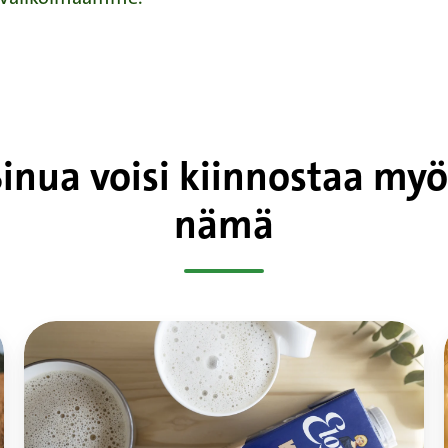
Sinua voisi kiinnostaa myö
nämä
Kaura
maidottomissa
tuotteissa:
Case