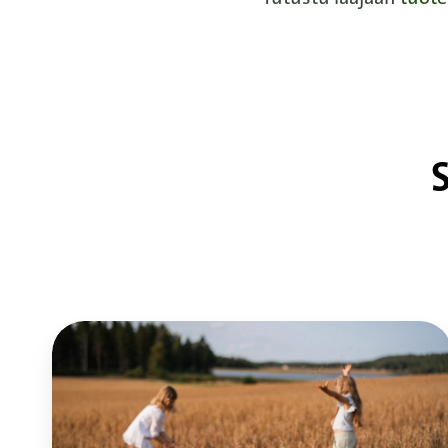
Satoraportti
2025:
Kasvukausi
oli