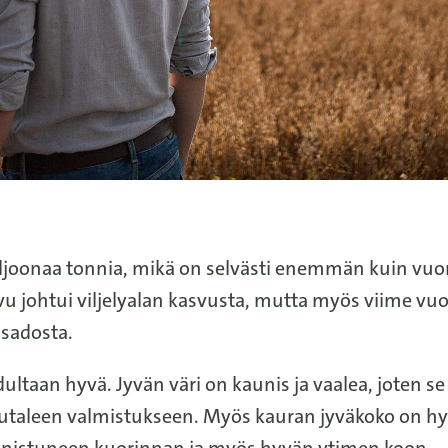
ljoonaa tonnia, mikä on selvästi enemmän kuin vu
u johtui viljelyalan kasvusta, mutta myös viime vuo
sadosta.
ultaan hyvä. Jyvän väri on kaunis ja vaalea, joten se
iutaleen valmistukseen. Myös kauran jyväkoko on hy
nnistuneen kuorinnan ja myös hyvän ytimen koon.