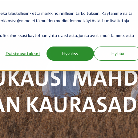
 tilastollisiin- että markkinoinnillisiin tarkoituksiin. Käytämme näitä
 verkkosivujemme että muiden medioidemme käytöstä. Lue lisätietoja
iakkaat
Tuotteet
Reseptit
Uutiset ja 
ua. Selaimessasi käytetään yhtä evästettä, jonka avulla muistamme, että
Evästeasetukset
Hyväksy
Hylkää
UKAUSI MAHDO
AN KAURASA