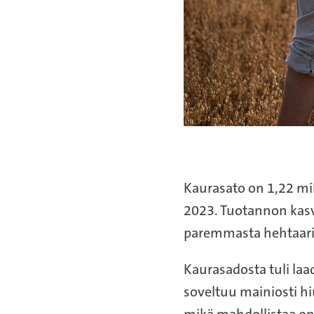
Kaurasato on 1,22 mi
2023. Tuotannon kasv
paremmasta hehtaari
Kaurasadosta tuli laad
soveltuu mainiosti h
mikä mahdollistaa o