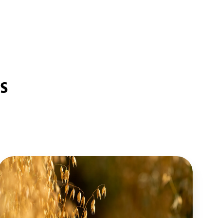
s
Viisi
syytä
suosia
kauraa