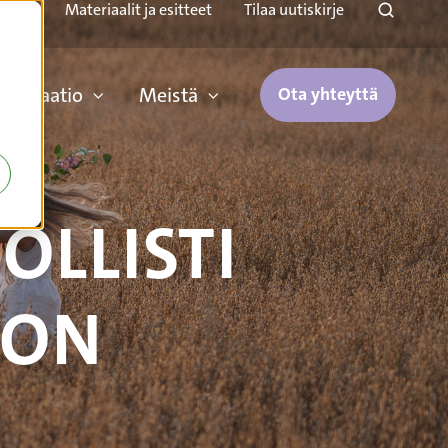
Materiaalit ja esitteet
Tilaa uutiskirje
inspiraatio
Meistä
Ota yhteyttä
LLISTI
DON