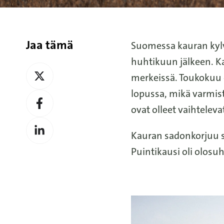
Jaa tämä
Suomessa kauran kylv
huhtikuun jälkeen. Ka
Jaa
merkeissä. Toukokuu o
X
lopussa, mikä varmis
Jaa
ovat olleet vaihteleva
Facebook
Jaa
Kauran sadonkorjuu s
LinkedIn
Puintikausi oli olosu