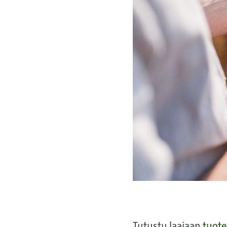
Tutustu laajaan
tuot