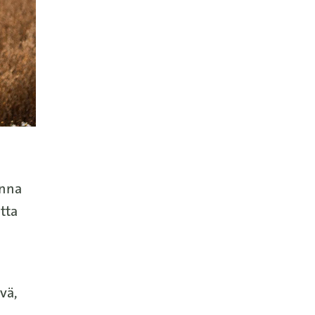
onna
tta
vä,