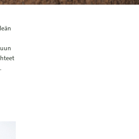
ileän
okuun
uhteet
.