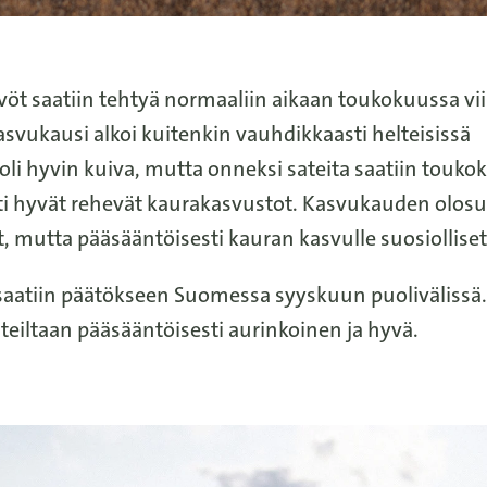
öt saatiin tehtyä normaaliin aikaan toukokuussa vi
svukausi alkoi kuitenkin vauhdikkaasti helteisissä
li hyvin kuiva, mutta onneksi sateita saatiin touk
ti hyvät rehevät kaurakasvustot. Kasvukauden olos
t, mutta pääsääntöisesti kauran kasvulle suosiolliset
aatiin päätökseen Suomessa syyskuun puolivälissä.
hteiltaan pääsääntöisesti aurinkoinen ja hyvä.