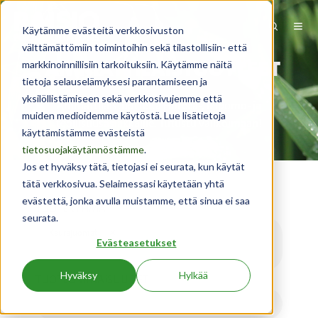
Käytämme evästeitä verkkosivuston
välttämättömiin toimintoihin sekä tilastollisiin- että
AMMATTILAISTUOTTEET
markkinoinnillisiin tarkoituksiin. Käytämme näitä
tietoja selauselämyksesi parantamiseen ja
yksilöllistämiseen sekä verkkosivujemme että
Ammattilaistuotteita Horeca-, leipomo- ja
muiden medioidemme käytöstä. Lue lisätietoja
teollisuusasiakkaille.
Tutustu valikoimaan!
käyttämistämme evästeistä
tietosuojakäytännöstämme
.
Jos et hyväksy tätä, tietojasi ei seurata, kun käytät
tätä verkkosivua. Selaimessasi käytetään yhtä
evästettä, jonka avulla muistamme, että sinua ei saa
TUOTERYHMÄ
seurata.
Kaurajuomat
Evästeasetukset
Hyväksy
Hylkää
TUOTEOMINAISUUDET