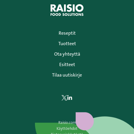
Reseptit
Tuotteet
Ota yhteyttä
Esitteet
Tilaa uutiskirje
Siirry
Siirry
Twitteriin
LinkedIniin
Raisio.com
Käyttöehdot