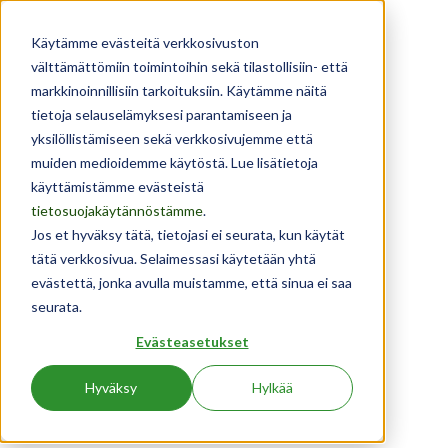
Käytämme evästeitä verkkosivuston
välttämättömiin toimintoihin sekä tilastollisiin- että
markkinoinnillisiin tarkoituksiin. Käytämme näitä
tietoja selauselämyksesi parantamiseen ja
yksilöllistämiseen sekä verkkosivujemme että
muiden medioidemme käytöstä. Lue lisätietoja
käyttämistämme evästeistä
TOIMIVAA JA TESTATTUA
tietosuojakäytännöstämme
.
Jos et hyväksy tätä, tietojasi ei seurata, kun käytät
AMMATTILAISRESEPTIIKKAA
tätä verkkosivua. Selaimessasi käytetään yhtä
evästettä, jonka avulla muistamme, että sinua ei saa
Ruoan ammattilaisille suunnattu reseptipankkimme
seurata.
koostuu ammattilaisten testaamasta ja toimivasta
Evästeasetukset
reseptiikasta. Monipuolisten reseptien kehityksessä ja
valinnassa on otettu huomioon ammattilaiskeittiöiden
Hyväksy
Hylkää
tarpeet. Huomioituina ovat erilaisten keittiöiden
valmistustavat ja erityisruokavaliot.