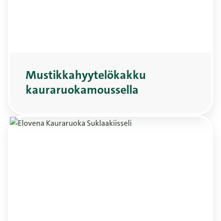
Mustikkahyytelökakku
kauraruokamoussella