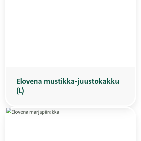
Elovena mustikka-juustokakku
(L)