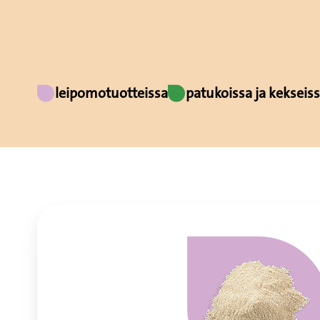
leipomotuotteissa
patukoissa ja kekseis