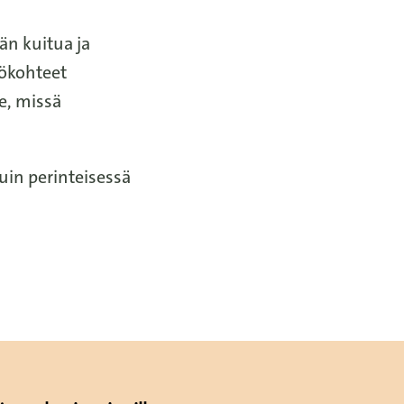
än kuitua ja
tökohteet
ne, missä
uin perinteisessä