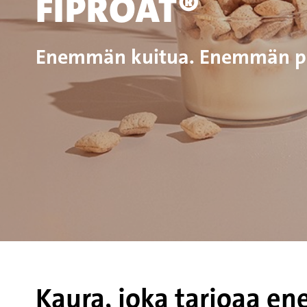
FIPROAT®
Enemmän kuitua. Enemmän pr
Kaura, joka tarjoaa 