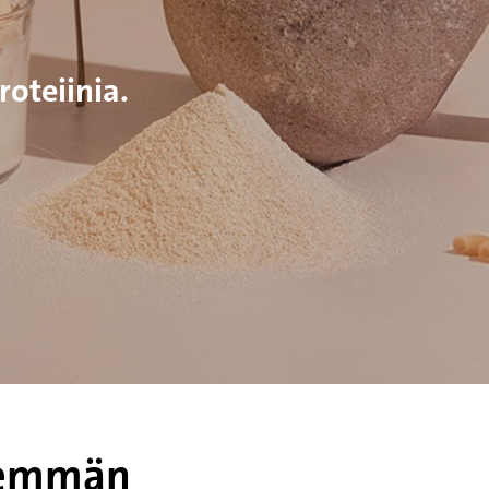
oteiinia.
enemmän