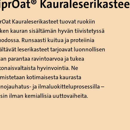
iprOat®
Kauraleserikastee
rOat Kauraleserikasteet tuovat ruokiin
iken kauran sisältämän hyvän tiivistetyssä
odossa. Runsaasti kuitua ja proteiinia
ältävät leserikasteet tarjoavat luonnollisen
van parantaa ravintoarvoa ja tukea
konaisvaltaista hyvinvointia. Ne
lmistetaan kotimaisesta kaurasta
nojauhatus- ja ilmaluokitteluprosessilla –
sin ilman kemiallisia uuttovaiheita.