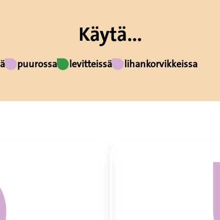
Käytä...
sä
puurossa
levitteissä
lihankorvikkeissa