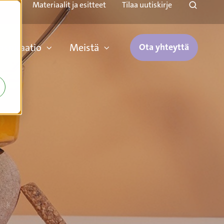
Materiaalit ja esitteet
Tilaa uutiskirje
inspiraatio
Meistä
Ota yhteyttä