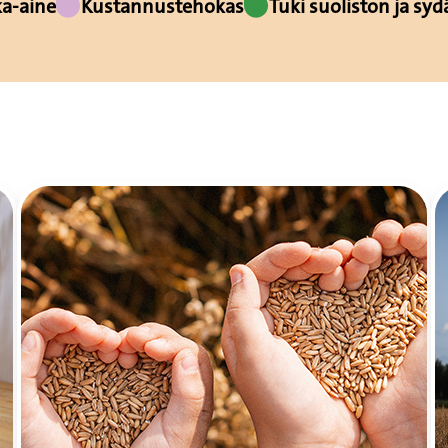
ka-aine
Kustannustehokas
Tuki suoliston ja sy