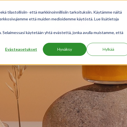
 tilastollisiin- että markkinoinnillisiin tarkoituksiin. Käytämme näitä
 verkkosivujemme että muiden medioidemme käytöstä. Lue lisätietoja
iakkaat
Tuotteet
Reseptit
Uutiset ja 
ua. Selaimessasi käytetään yhtä evästettä, jonka avulla muistamme, että
Evästeasetukset
Hyväksy
Hylkää