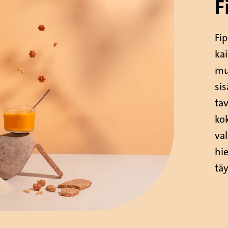
F
Fip
ka
mu
sis
ta
ko
va
hie
täy