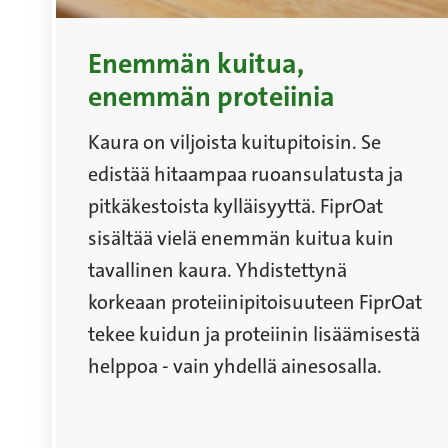
Enemmän kuitua,
enemmän proteiinia
Kaura on viljoista kuitupitoisin. Se
edistää hitaampaa ruoansulatusta ja
pitkäkestoista kylläisyyttä. FiprOat
sisältää vielä enemmän kuitua kuin
tavallinen kaura. Yhdistettynä
korkeaan proteiinipitoisuuteen FiprOat
tekee kuidun ja proteiinin lisäämisestä
helppoa - vain yhdellä ainesosalla.