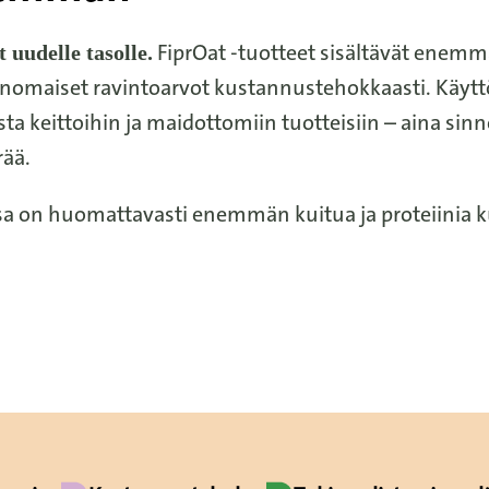
FiprOat -tuotteet sisältävät enemm
 uudelle tasolle.
 erinomaiset ravintoarvot kustannustehokkaasti. Käyt
ista keittoihin ja maidottomiin tuotteisiin – aina sin
rää.
ssa on huomattavasti enemmän kuitua ja proteiinia k