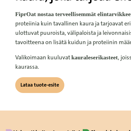
FiprOat nostaa terveellisemmät elintarvikkeet
proteiinia kuin tavallinen kaura ja tarjoavat
ulottuvat puuroista, välipaloista ja leivonnais
tavoitteena on lisätä kuidun ja proteiinin mää
Valikoimaan kuuluvat
, joi
kauraleserikasteet
kaurassa.
Lataa tuote-esite