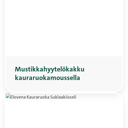
Mustikkahyytelökakku
kauraruokamoussella