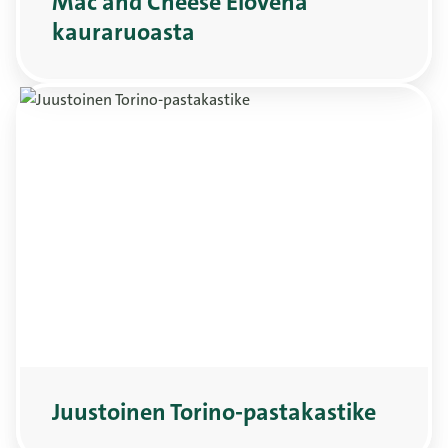
Mac and Cheese Elovena
kauraruoasta
Juustoinen Torino-pastakastike