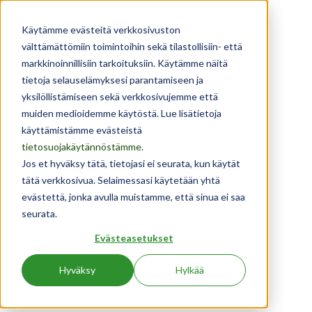
Käytämme evästeitä verkkosivuston
välttämättömiin toimintoihin sekä tilastollisiin- että
markkinoinnillisiin tarkoituksiin. Käytämme näitä
tietoja selauselämyksesi parantamiseen ja
yksilöllistämiseen sekä verkkosivujemme että
muiden medioidemme käytöstä. Lue lisätietoja
käyttämistämme evästeistä
TOIMIVAA JA TESTATTUA
tietosuojakäytännöstämme
.
Jos et hyväksy tätä, tietojasi ei seurata, kun käytät
AMMATTILAISRESEPTIIKKAA
tätä verkkosivua. Selaimessasi käytetään yhtä
evästettä, jonka avulla muistamme, että sinua ei saa
Ruoan ammattilaisille suunnattu reseptipankkimme
seurata.
koostuu ammattilaisten testaamasta ja toimivasta
Evästeasetukset
reseptiikasta. Monipuolisten reseptien kehityksessä ja
valinnassa on otettu huomioon ammattilaiskeittiöiden
Hyväksy
Hylkää
tarpeet. Huomioituina ovat erilaisten keittiöiden
valmistustavat ja erityisruokavaliot.